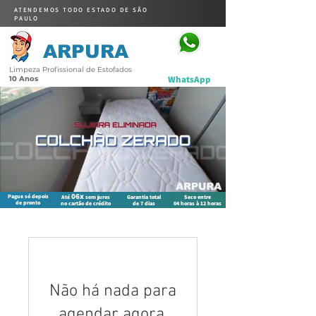
ATENDEMOS TODO ESTADO DE SÃO
PAULO
ARPURA
Limpeza Profissional de Estofados
WhatsApp
10 Anos
06x
Pague só depois
Até
sem juros
Garantia total
Seco entre
de pronto
no cartão de crédito
de 7 dias
04 horas à 12 horas
Não há nada para
agendar agora.